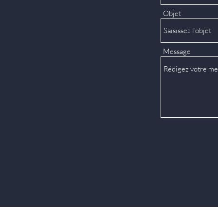
Objet
Message