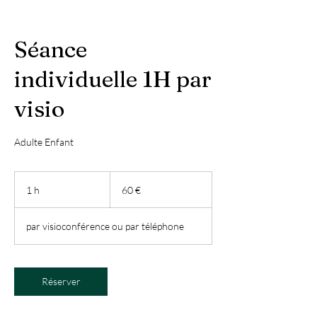
Séance
individuelle 1H par
visio
Adulte Enfant
60
euros
1 h
1
60 €
par visioconférence ou par téléphone
Réserver