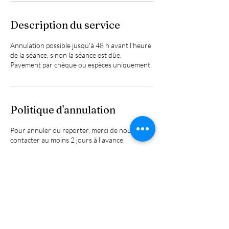
Description du service
Annulation possible jusqu'à 48 h avant l'heure
de la séance, sinon la séance est dûe.
Payement par chèque ou espèces uniquement.
Politique d'annulation
Pour annuler ou reporter, merci de nous
contacter au moins 2 jours à l'avance.
Coordonnées
0650660748
chocolatiere@hotmail.fr
17 Rue de Saint-Germain, Cormeilles-en-