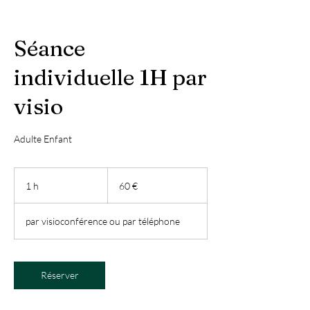
Séance
individuelle 1H par
visio
Adulte Enfant
60
euros
1 h
1
60 €
par visioconférence ou par téléphone
Réserver