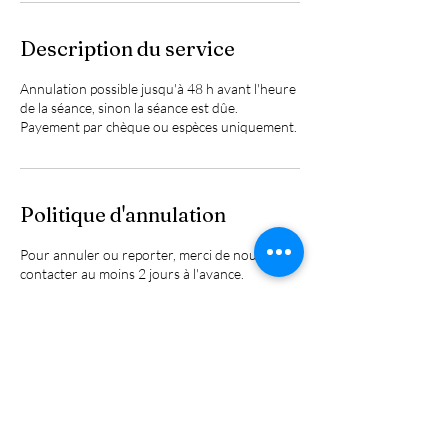
Description du service
Annulation possible jusqu'à 48 h avant l'heure
de la séance, sinon la séance est dûe.
Payement par chèque ou espèces uniquement.
Politique d'annulation
Pour annuler ou reporter, merci de nous
contacter au moins 2 jours à l'avance.
Coordonnées
0650660748
chocolatiere@hotmail.fr
17 Rue de Saint-Germain, Cormeilles-en-